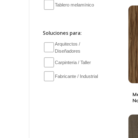
Tablero melamínico
Soluciones para:
Arquitectos /
Diseñadores
Carpinteria / Taller
Fabricante / Industrial
M
No