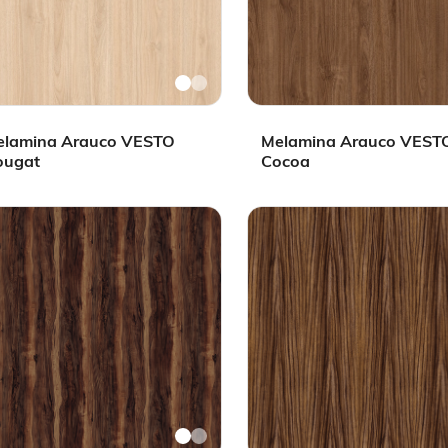
elamina Arauco VESTO
Melamina Arauco VEST
ougat
Cocoa