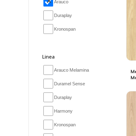
Arauco
Duraplay
Kronospan
Linea
Arauco Melamina
M
Mo
Duramel Sense
Duraplay
Harmony
Kronospan