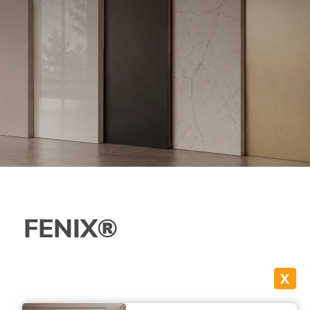
FENIX®
X