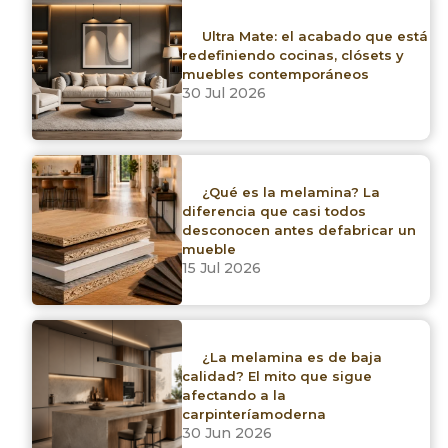
Ultra Mate: el acabado que está
redefiniendo cocinas, clósets y
1 productos
muebles contemporáneos
30 Jul 2026
Limpiar filtros
¿Qué es la melamina? La
Marca
diferencia que casi todos
desconocen antes defabricar un
Arauco
mueble
15 Jul 2026
FENIX®
Formica
¿La melamina es de baja
Kastamonu / Inovek
calidad? El mito que sigue
afectando a la
Ralph Wilson
carpinteríamoderna
30 Jun 2026