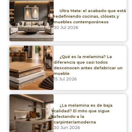
1 productos
Ultra Mate: el acabado que está
Limpiar filtros
redefiniendo cocinas, clósets y
muebles contemporáneos
30 Jul 2026
Marca
Arauco
¿Qué es la melamina? La
diferencia que casi todos
Asiático
desconocen antes defabricar un
mueble
15 Jul 2026
Duraplay
Kronospan
¿La melamina es de baja
Productora de Triplay
calidad? El mito que sigue
afectando a la
carpinteríamoderna
30 Jun 2026
Linea