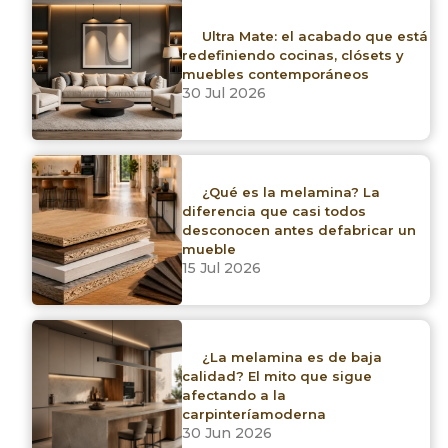
Ultra Mate: el acabado que está
1 productos
redefiniendo cocinas, clósets y
muebles contemporáneos
Limpiar filtros
30 Jul 2026
Marca
¿Qué es la melamina? La
diferencia que casi todos
Bozovich
desconocen antes defabricar un
mueble
Genérica
15 Jul 2026
Kronospan
¿La melamina es de baja
calidad? El mito que sigue
Linea
afectando a la
carpinteríamoderna
30 Jun 2026
Formato