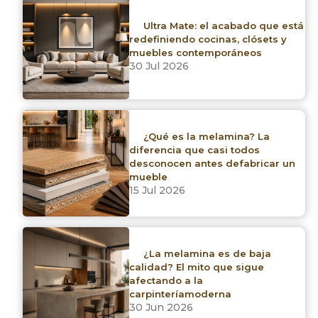
Ultra Mate: el acabado que está
redefiniendo cocinas, clósets y
1 productos
muebles contemporáneos
Limpiar filtros
30 Jul 2026
Marca
¿Qué es la melamina? La
diferencia que casi todos
Arauco
desconocen antes defabricar un
mueble
Asiático
15 Jul 2026
Bozovich
Duraplay
¿La melamina es de baja
calidad? El mito que sigue
afectando a la
Productora de Triplay
carpinteríamoderna
30 Jun 2026