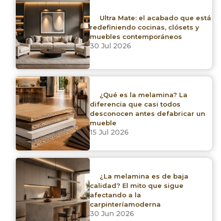
Ultra Mate: el acabado que está
redefiniendo cocinas, clósets y
muebles contemporáneos
30 Jul 2026
1 productos
Limpiar filtros
¿Qué es la melamina? La
diferencia que casi todos
desconocen antes defabricar un
Marca
mueble
15 Jul 2026
Formica
¿La melamina es de baja
Linea
calidad? El mito que sigue
afectando a la
carpinteríamoderna
Formato
30 Jun 2026