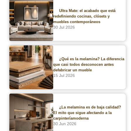
brillo
Ultra Mate: el acabado que está
redefiniendo cocinas, clósets y
Durante años, el alto brillo dominó el diseño de cocinas modernas.
muebles contemporáneos
Superficies reflectantes, efecto espejo y una sensación de amplitud
30 Jul 2026
visual eran sinónimo de tendencia. Sin embargo, en 2026 el
escenario está cambiando. El acabado mate se está posicionando
como la elección preferida en proyectos residenciales y comerciales.
La razón no es solo estética. Es técnica.
¿Qué es la melamina? La diferencia
que casi todos desconocen antes
defabricar un mueble
15 Jul 2026
¿La melamina es de baja calidad?
El mito que sigue afectando a la
carpinteríamoderna
30 Jun 2026