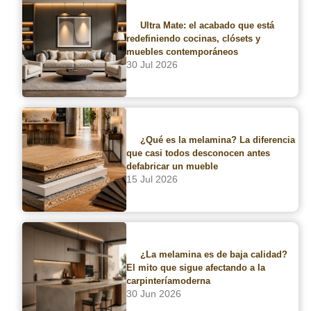
Ultra Mate: el acabado que está
redefiniendo cocinas, clósets y
Las imágenes, tonos y acabados son ilustrativos,
muebles contemporáneos
se recomienda validar la muestra física.
30 Jul 2026
COTIZA CON UN ASESOR
¿Qué es la melamina? La diferencia
que casi todos desconocen antes
defabricar un mueble
15 Jul 2026
DESCRIPCIÓN
Everform® de Formica es una superficie sólida de alto
desempeño que permite crear diseños continuos sin
juntas visibles, ofreciendo una apariencia limpia,
¿La melamina es de baja calidad?
moderna y altamente higiénica. Gracias a su
El mito que sigue afectando a la
composición de resinas acrílicas y minerales, es un
carpinteríamoderna
material no poroso, fácil de mantener y altamente
30 Jun 2026
versátil para aplicaciones en cocinas, baños y espacios