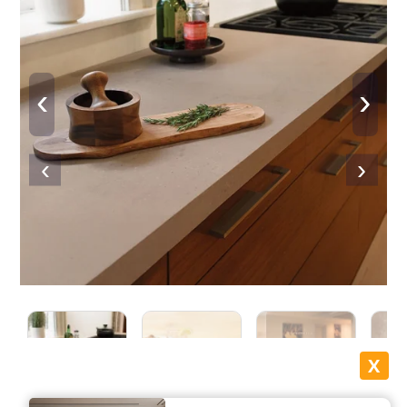
‹
›
‹
›
X