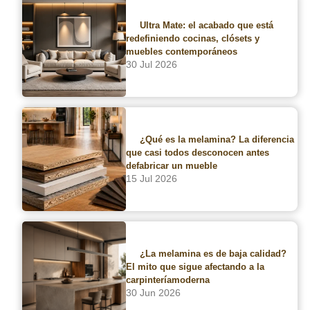
COTIZA CON UN ASESOR
Ultra Mate: el acabado que está
redefiniendo cocinas, clósets y
muebles contemporáneos
30 Jul 2026
¿Qué es la melamina? La diferencia
que casi todos desconocen antes
Buscador de sucursales
defabricar un mueble
15 Jul 2026
Contacto
Blog
¿La melamina es de baja calidad?
El mito que sigue afectando a la
carpinteríamoderna
¡Síguenos en nuestras redes!
30 Jun 2026