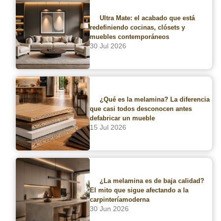
Ultra Mate: el acabado que está
redefiniendo cocinas, clósets y
muebles contemporáneos
30 Jul 2026
Por qué el cubrecanto puede hacer que un mueble se vea premium…
o no Por: TriplayMARKET Lun, 05/01/26 Comparte este post
Cubrecantos: el detalle invisible que define la calidad real de un
mueble En diseño interior y carpintería, los grandes errores casi
nunca están en...
¿Qué es la melamina? La diferencia
que casi todos desconocen antes
defabricar un mueble
15 Jul 2026
¿La melamina es de baja calidad?
El mito que sigue afectando a la
carpinteríamoderna
30 Jun 2026